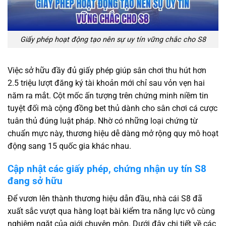
Giấy phép hoạt động tạo nên sự uy tín vững chắc cho S8
Việc sở hữu đầy đủ giấy phép giúp sân chơi thu hút hơn
2.5 triệu lượt đăng ký tài khoản mới chỉ sau vỏn vẹn hai
năm ra mắt. Cột mốc ấn tượng trên chứng minh niềm tin
tuyệt đối mà cộng đồng bet thủ dành cho sân chơi cá cược
tuân thủ đúng luật pháp. Nhờ có những loại chứng từ
chuẩn mực này, thương hiệu dễ dàng mở rộng quy mô hoạt
động sang 15 quốc gia khác nhau.
Cập nhật các giấy phép, chứng nhận uy tín S8
đang sở hữu
Để vươn lên thành thương hiệu dẫn đầu, nhà cái S8 đã
xuất sắc vượt qua hàng loạt bài kiểm tra năng lực vô cùng
nghiêm ngặt của giới chuyên môn. Dưới đây chi tiết về các