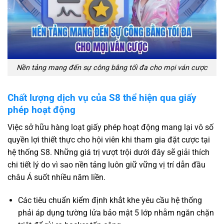
Nền tảng mang đến sự công bằng tối đa cho mọi ván cược
Chất lượng dịch vụ của S8 thể hiện qua giấy
phép hoạt động
Việc sở hữu hàng loạt giấy phép hoạt động mang lại vô số
quyền lợi thiết thực cho hội viên khi tham gia đặt cược tại
hệ thống S8. Những giá trị vượt trội dưới đây sẽ giải thích
chi tiết lý do vì sao nền tảng luôn giữ vững vị trí dẫn đầu
châu Á suốt nhiều năm liền.
Các tiêu chuẩn kiểm định khắt khe yêu cầu hệ thống
phải áp dụng tường lửa bảo mật 5 lớp nhằm ngăn chặn