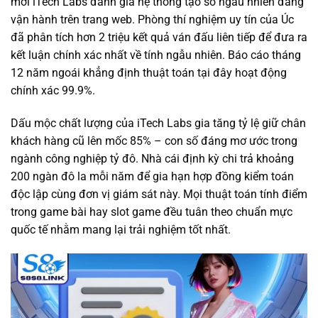
mời iTech Labs đánh giá hệ thống tạo số ngẫu nhiên đang
vận hành trên trang web. Phòng thí nghiệm uy tín của Úc
đã phân tích hơn 2 triệu kết quả ván đấu liên tiếp để đưa ra
kết luận chính xác nhất về tính ngẫu nhiên. Báo cáo tháng
12 năm ngoái khẳng định thuật toán tại đây hoạt động
chính xác 99.9%.
Dấu mộc chất lượng của iTech Labs gia tăng tỷ lệ giữ chân
khách hàng cũ lên mốc 85% – con số đáng mơ ước trong
ngành công nghiệp tỷ đô. Nhà cái định kỳ chi trả khoảng
200 ngàn đô la mỗi năm để gia hạn hợp đồng kiểm toán
độc lập cùng đơn vị giám sát này. Mọi thuật toán tính điểm
trong game bài hay slot game đều tuân theo chuẩn mực
quốc tế nhằm mang lại trải nghiệm tốt nhất.