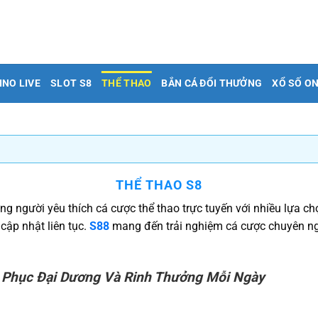
INO LIVE
SLOT S8
THỂ THAO
BẮN CÁ ĐỔI THƯỞNG
XỔ SỐ O
THỂ THAO S8
 người yêu thích cá cược thể thao trực tuyến với nhiều lựa chọ
cập nhật liên tục.
S88
mang đến trải nghiệm cá cược chuyên nghi
 Phục Đại Dương Và Rinh Thưởng Mỗi Ngày