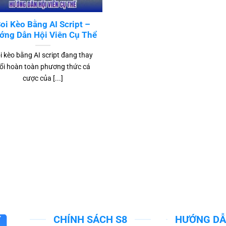
oi Kèo Bằng AI Script –
ớng Dẫn Hội Viên Cụ Thể
i kèo bằng AI script đang thay
ổi hoàn toàn phương thức cá
cược của [...]
CHÍNH SÁCH S8
HƯỚNG D