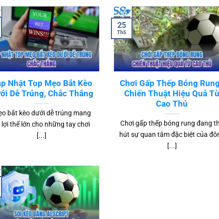
25
Th5
p Nhật Top Mẹo Bắt Kèo
Chơi Gấp Thếp Bóng Rung
ới Dễ Trúng, Chắc Thắng
Chiến Thuật Hiệu Quả T
Cao Thủ
o bắt kèo dưới dễ trúng mang
Chơi gấp thếp bóng rung đang t
i lợi thế lớn cho những tay chơi
hút sự quan tâm đặc biệt của đô
[...]
[...]