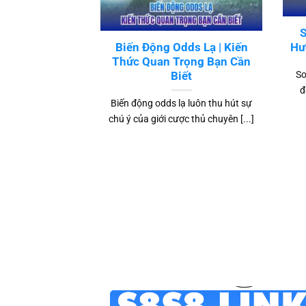
S
Biến Động Odds Lạ | Kiến
Hư
Thức Quan Trọng Bạn Cần
So
Biết
đ
Biến động odds lạ luôn thu hút sự
chú ý của giới cược thủ chuyên [...]