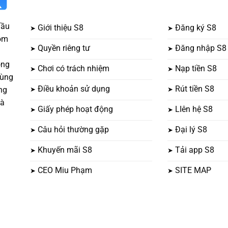
đầu
Giới thiệu S8
Đăng ký S8
gồm
Quyền riêng tư
Đăng nhập S8
ông
Chơi có trách nhiệm
Nạp tiền S8
cùng
Điều khoản sử dụng
Rút tiền S8
ng
và
Giấy phép hoạt động
LIên hệ S8
Câu hỏi thường gặp
Đại lý S8
Khuyến mãi S8
Tải app S8
CEO Miu Phạm
SITE MAP