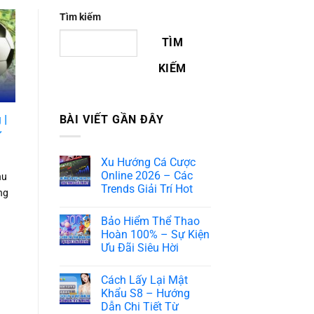
Tìm kiếm
TÌM
KIẾM
BÀI VIẾT GẦN ĐÂY
 |
ừ
Xu Hướng Cá Cược
Online 2026 – Các
hu
Trends Giải Trí Hot
ng
Bảo Hiểm Thể Thao
Hoàn 100% – Sự Kiện
Ưu Đãi Siêu Hời
Cách Lấy Lại Mật
Khẩu S8 – Hướng
Dẫn Chi Tiết Từ