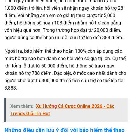
Theo quy định hiện hành, nếu tổng mức thua lỗ đạt từ
1,000 điểm trở lên, hội viên sẽ nhận ngay khoản hỗ trợ 28
điểm. Với những anh em có giá trị thua cược từ 5,000
điểm, hệ thống sẽ hoàn 108 điểm nhằm hỗ trợ cân bằng
vốn hiệu quả hơn. Trong trường hợp đạt từ 20,000 điểm,
người dùng có thể nhận ưu đãi cứu trợ lên đến 388 điểm.
Ngoài ra, bảo hiểm thể thao hoàn 100% còn áp dụng các
mức hỗ trợ cao hơn dành cho hội viên có giá trị lớn. Cụ thể,
khi tổng lỗ đạt từ 50,000 điểm, hệ thống sẽ trao ngay
khoản hỗ trợ 788 điểm. Đặc biệt, ở mốc cao nhất dành cho
người chơi đạt từ 300,000 thì số tiền cứu trợ có thể lên tới
3,888.
Xem thêm:
Xu Hướng Cá Cược Online 2026 - Các
Trends Giải Trí Hot
Những điều cần lưu ý đối với bảo hiểm thể thao