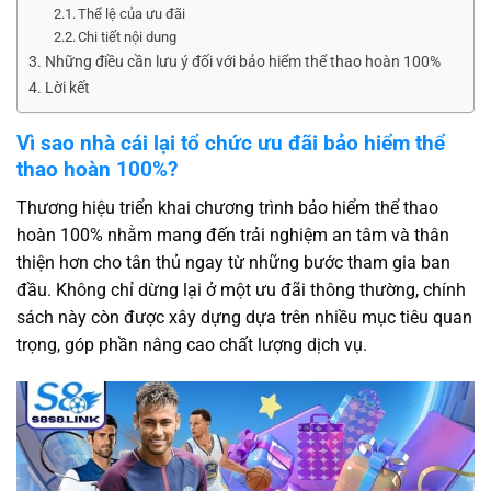
Thể lệ của ưu đãi
Chi tiết nội dung
Những điều cần lưu ý đối với bảo hiểm thể thao hoàn 100%
Lời kết
Vì sao nhà cái lại tổ chức ưu đãi bảo hiểm thể
thao hoàn 100%?
Thương hiệu triển khai chương trình bảo hiểm thể thao
hoàn 100% nhằm mang đến trải nghiệm an tâm và thân
thiện hơn cho tân thủ ngay từ những bước tham gia ban
đầu. Không chỉ dừng lại ở một ưu đãi thông thường, chính
sách này còn được xây dựng dựa trên nhiều mục tiêu quan
trọng, góp phần nâng cao chất lượng dịch vụ.