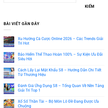
KIẾM
BÀI VIẾT GẦN ĐÂY
Xu Hướng Cá Cược Online 2026 – Các Trends Giải
Trí Hot
Bảo Hiểm Thể Thao Hoàn 100% – Sự Kiện Ưu Đãi
Siêu Hời
Cách Lấy Lại Mật Khẩu S8 – Hướng Dẫn Chi Tiết
Từ Thương Hiệu
Đánh Giá Ứng Dụng S8 – Tổng Quan Về Nền Tảng
Giải Trí Top 1
Xổ Số Thần Tài – Bộ Môn Lô Đề Đang Được Ưa
Chuộng