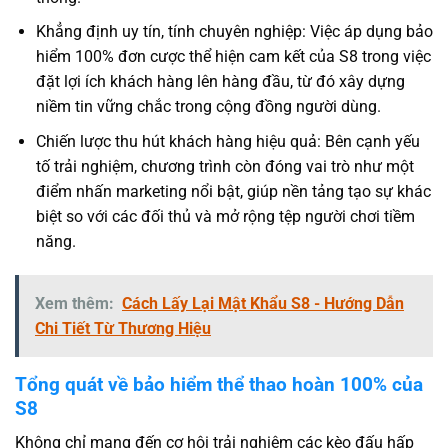
Khẳng định uy tín, tính chuyên nghiệp: Việc áp dụng bảo
hiểm 100% đơn cược thể hiện cam kết của S8 trong việc
đặt lợi ích khách hàng lên hàng đầu, từ đó xây dựng
niềm tin vững chắc trong cộng đồng người dùng.
Chiến lược thu hút khách hàng hiệu quả: Bên cạnh yếu
tố trải nghiệm, chương trình còn đóng vai trò như một
điểm nhấn marketing nổi bật, giúp nền tảng tạo sự khác
biệt so với các đối thủ và mở rộng tệp người chơi tiềm
năng.
Xem thêm:
Cách Lấy Lại Mật Khẩu S8 - Hướng Dẫn
Chi Tiết Từ Thương Hiệu
Tổng quát về bảo hiểm thể thao hoàn 100% của
S8
Không chỉ mang đến cơ hội trải nghiệm các kèo đấu hấp