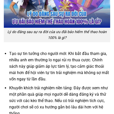
Lý do đằng sau sự ra đời của ưu đãi bảo hiểm thể thao hoàn
100% là gì?
Tạo sự tin tưởng cho người mới: Khi bắt đầu tham gia,
nhiều anh em thường lo ngại rủi ro thua cược. Chính
sách này giúp giảm áp lực tâm lý, tạo cảm giác thoải
mái hơn để hội viên tự tin trải nghiệm mà không sợ mất
vốn ngay từ lần đầu.
Khuyến khích trải nghiệm nền tảng: Đây được xem như
một phần quà giúp mọi người dễ dàng đăng ký và thử
sức với các kèo thể thao. Nếu có trải nghiệm tích cực,
người chơi sẽ có xu hướng gắn bó lâu dài hơn với hệ
thống.