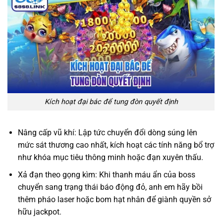
Kích hoạt đại bác để tung đòn quyết định
Nâng cấp vũ khí: Lập tức chuyển đổi dòng súng lên
mức sát thương cao nhất, kích hoạt các tính năng bổ trợ
như khóa mục tiêu thông minh hoặc đạn xuyên thấu.
Xả đạn theo gọng kìm: Khi thanh máu ẩn của boss
chuyển sang trạng thái báo động đỏ, anh em hãy bồi
thêm pháo laser hoặc bom hạt nhân để giành quyền sở
hữu jackpot.