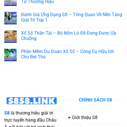
Từ Thương Hiệu
Đánh Giá Ứng Dụng S8 – Tổng Quan Về Nền Tảng
Giải Trí Top 1
Xổ Số Thần Tài – Bộ Môn Lô Đề Đang Được Ưa
Chuộng
Phần Mềm Dự Đoán Xổ Số – Công Cụ Hữu Ích
Cho Bet Thủ
CHÍNH SÁCH S8
S8
là thương hiệu giải trí
Giới thiệu S8
trực tuyến hàng đầu Châu