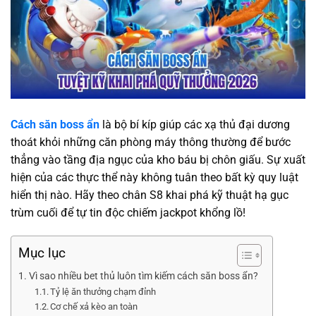
Cách săn boss ẩn
là bộ bí kíp giúp các xạ thủ đại dương
thoát khỏi những căn phòng máy thông thường để bước
thẳng vào tầng địa ngục của kho báu bị chôn giấu. Sự xuất
hiện của các thực thể này không tuân theo bất kỳ quy luật
hiển thị nào. Hãy theo chân S8 khai phá kỹ thuật hạ gục
trùm cuối để tự tin độc chiếm jackpot khổng lồ!
Mục lục
Vì sao nhiều bet thủ luôn tìm kiếm cách săn boss ẩn?
Tỷ lệ ăn thưởng chạm đỉnh
Cơ chế xả kèo an toàn