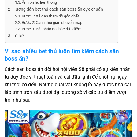
Ăn trọn hũ liên thông
Hướng dẫn bet thủ cách săn boss ẩn cực chuẩn
Bước 1: Xả đạn thăm dò góc chết
Bước 2: Canh thời gian chuyển map
Bước 3: Bật pháo đại bác dứt điểm
Lời kết
Vì sao nhiều bet thủ luôn tìm kiếm cách săn
boss ẩn?
Cách săn boss ẩn đòi hỏi hội viên S8 phải có sự kiên nhẫn,
tư duy đọc vị thuật toán và cái đầu lạnh để chốt hạ ngay
khi thời cơ đến. Những quái vật khổng lồ này được nhà cái
lập trình trốn sâu dưới đại dương số vì các ưu điểm vượt
trội như sau: