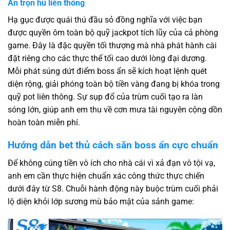
Ăn trọn hũ liên thông
Hạ gục được quái thú đầu sỏ đồng nghĩa với việc bạn
được quyền ôm toàn bộ quỹ jackpot tích lũy của cả phòng
game. Đây là đặc quyền tối thượng mà nhà phát hành cài
đặt riêng cho các thực thể tối cao dưới lòng đại dương.
Mỗi phát súng dứt điểm boss ẩn sẽ kích hoạt lệnh quét
diện rộng, giải phóng toàn bộ tiền vàng đang bị khóa trong
quỹ pot liên thông. Sự sụp đổ của trùm cuối tạo ra làn
sóng lớn, giúp anh em thu về cơn mưa tài nguyên cộng dồn
hoàn toàn miễn phí.
Hướng dẫn bet thủ cách săn boss ẩn cực chuẩn
Để không cúng tiền vô ích cho nhà cái vì xả đạn vô tội vạ,
anh em cần thực hiện chuẩn xác công thức thực chiến
dưới đây từ S8. Chuỗi hành động này buộc trùm cuối phải
lộ diện khỏi lớp sương mù bảo mật của sảnh game: