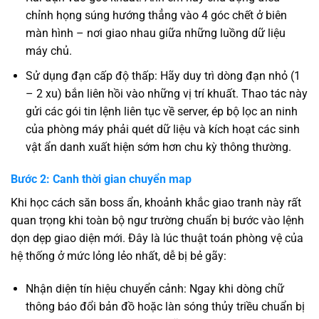
chỉnh họng súng hướng thẳng vào 4 góc chết ở biên
màn hình – nơi giao nhau giữa những luồng dữ liệu
máy chủ.
Sử dụng đạn cấp độ thấp: Hãy duy trì dòng đạn nhỏ (1
– 2 xu) bắn liên hồi vào những vị trí khuất. Thao tác này
gửi các gói tin lệnh liên tục về server, ép bộ lọc an ninh
của phòng máy phải quét dữ liệu và kích hoạt các sinh
vật ẩn danh xuất hiện sớm hơn chu kỳ thông thường.
Bước 2: Canh thời gian chuyển map
Khi học cách săn boss ẩn, khoảnh khắc giao tranh này rất
quan trọng khi toàn bộ ngư trường chuẩn bị bước vào lệnh
dọn dẹp giao diện mới. Đây là lúc thuật toán phòng vệ của
hệ thống ở mức lỏng lẻo nhất, dễ bị bẻ gãy:
Nhận diện tín hiệu chuyển cảnh: Ngay khi dòng chữ
thông báo đổi bản đồ hoặc làn sóng thủy triều chuẩn bị